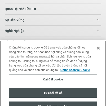
Quan Hệ Nhà Đầu Tư
Sự Bền Vững
Nghề Nghiệp
Tin Tức Sự Kiện
Chúng tôi sử dụng cookie để trang web của chúng tôi hoạt
động bình thường, cá nhân hoá nội dung và quảng cáo, cung
Thông tin liên hệ
cấp các tính năng của mạng xã hội và phân tích lưu lượng của
chúng tôi. Chúng tôi cũng chia sẻ thông tin về việc sử dụng
trang web của chúng tôi với các đối tác truyền thông xã hội,
quảng cáo và phân tích của chúng tôi.
Chính sách về Cookie
© Techtronic Industries Co. Ltd. All rights reserved.
Market data powered by
irasia.com
.
Disclaimer
Cài đặt cookie
Điều Khoản
Chính Sách Về Quyền
Chính sách về
ttigroup.com
Sử Dụng
Riêng Tư
Cookie
Từ chối tất cả
Remark: AEG is a registered trademark of AB Electrolux (publ) and is used
under license.
RYOBI is a registered trademark of Ryobi Limited and is used by the
Company and its affiliates pursuant to a license granted by Ryobi Limited.