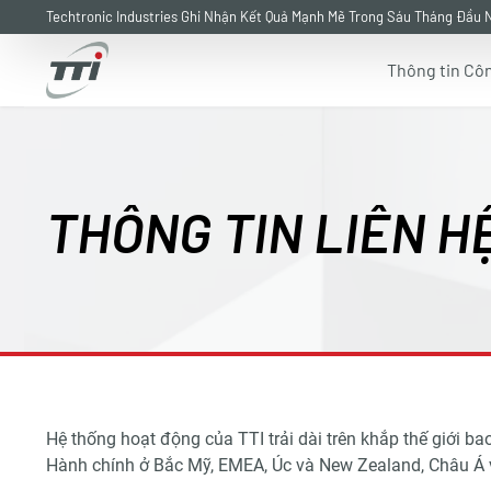
Techtronic Industries Ghi Nhận Kết Quả Mạnh Mẽ Trong Sáu Tháng Đầu
Thông tin Côn
Skip
to
main
content
THÔNG TIN LIÊN H
Hệ thống hoạt động của TTI trải dài trên khắp thế giới 
Hành chính ở Bắc Mỹ, EMEA, Úc và New Zealand, Châu Á