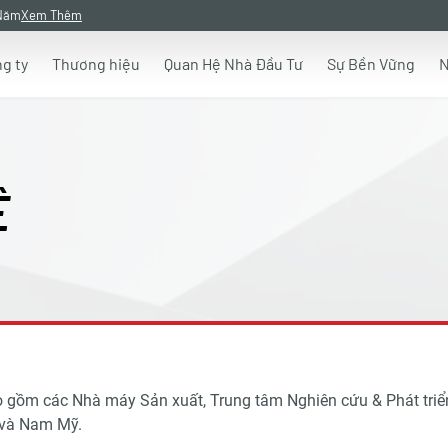
 Năm
Xem Thêm
g ty
Thương hiệu
Quan Hệ Nhà Đầu Tư
Sự Bền Vững
N
Ệ
bao gồm các Nhà máy Sản xuất, Trung tâm Nghiên cứu & Phát tr
 và Nam Mỹ.