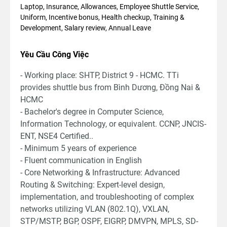
Laptop, Insurance, Allowances, Employee Shuttle Service,
Uniform, Incentive bonus, Health checkup, Training &
Development, Salary review, Annual Leave
Yêu Cầu Công Việc
- Working place: SHTP, District 9 - HCMC. TTi
provides shuttle bus from Bình Dương, Đồng Nai &
HCMC
- Bachelor's degree in Computer Science,
Information Technology, or equivalent. CCNP, JNCIS-
ENT, NSE4 Certified..
- Minimum 5 years of experience
- Fluent communication in English
- Core Networking & Infrastructure: Advanced
Routing & Switching: Expert-level design,
implementation, and troubleshooting of complex
networks utilizing VLAN (802.1Q), VXLAN,
STP/MSTP, BGP, OSPF, EIGRP, DMVPN, MPLS, SD-