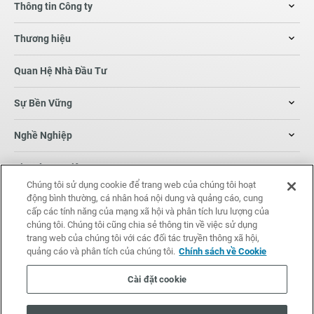
Thông tin Công ty
Thương hiệu
Quan Hệ Nhà Đầu Tư
Sự Bền Vững
Nghề Nghiệp
Tin Tức Sự Kiện
Chúng tôi sử dụng cookie để trang web của chúng tôi hoạt
động bình thường, cá nhân hoá nội dung và quảng cáo, cung
Thông tin liên hệ
cấp các tính năng của mạng xã hội và phân tích lưu lượng của
chúng tôi. Chúng tôi cũng chia sẻ thông tin về việc sử dụng
trang web của chúng tôi với các đối tác truyền thông xã hội,
quảng cáo và phân tích của chúng tôi.
Chính sách về Cookie
© Techtronic Industries Co. Ltd. All rights reserved.
Market data powered by
irasia.com
.
Disclaimer
Cài đặt cookie
Điều Khoản
Chính Sách Về Quyền
Chính sách về
ttigroup.com
Sử Dụng
Riêng Tư
Cookie