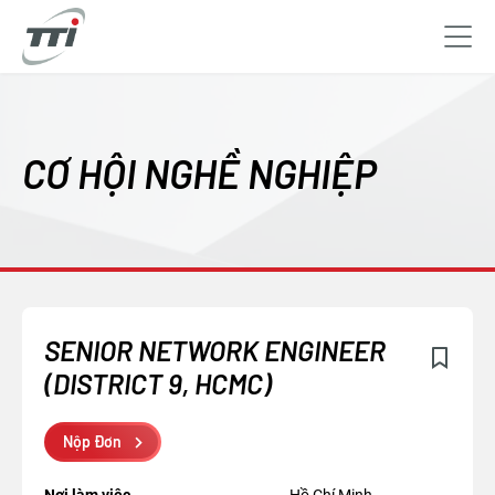
Skip
to
main
CƠ HỘI NGHỀ NGHIỆP
content
SENIOR NETWORK ENGINEER
(DISTRICT 9, HCMC)
Nộp Đơn