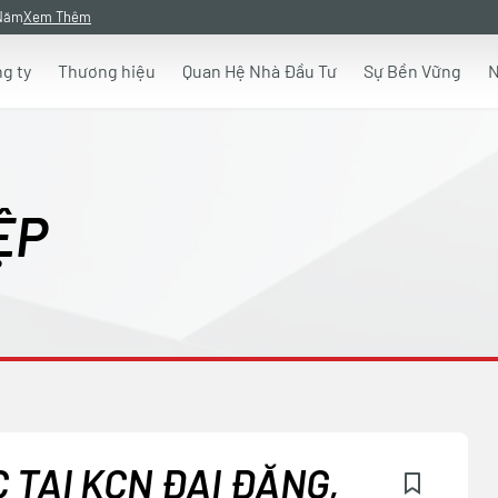
 Năm
Xem Thêm
g ty
Thương hiệu
Quan Hệ Nhà Đầu Tư
Sự Bền Vững
N
ỆP
 TẠI KCN ĐẠI ĐĂNG,