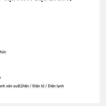
thức
n
nh sản xuất,Điện / Điện tử / Điện lạnh