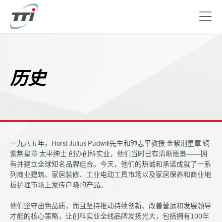
Skip
to
main
历史
content
一九八五年，Horst Julius Pudwill先生和钟志平教授 金紫荆星章 铜
紫荆星章 太平绅士 创办创科实业，他们当时已有清晰愿景——拥
有并建立全球知名品牌组合。今天，他们的热诚和承诺成就了一系
列商业建筑、家居装修、工业电动工具市场以及家居保养和商业地
板护理市场上家传户晓的产品。
他们坚守出色品质，而且坚持推动持续创新、改善营运和发展领导
才能的核心策略，让创科实业全线品牌发扬光大，包括拥有100年