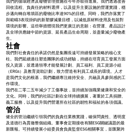
我們的循環經濟及廢物管理措施在今年亦取得進展。我們透過改善
回收流程、負責任的材料選擇，以及提升主要設施的營運實踐，穩
步邁向轉自堆填區的廢物比率達90%的目標。同時，我們亦落實了
與範疇3表現掛鈎的新塑膠減量目標，以減低原材料使用及包裝對
環境的影響。這些舉措體現我們更廣泛的意願：在營運、產品設計
及全球供應鏈中節約資源、延長產品生命周期，並盡量減少廢物產
生。
社會
我們對社會責任的承諾仍然是集團長遠可持續發展策略的核心支
柱。我們延續過往塑造團隊的成功經驗，持續在培育員工發展方面
投入資源，並透過領導才能發展計劃、員工福利、員工資源小組
（ERGs）及教育資助計劃，致力營造有利員工成長的環境。人才
是我們文化的根基，我們繼續專注維持安全、共融及具參與感的工
作環境。
我們在二零二五年減少了工傷事故，並持續加強職業健康和安全的
文化。同時，我們的社區計劃在全球持續擴展，著重於工具捐贈、
義工服務，以及提升我們營運所在社區的韌性和福祉的各項倡議。
管治
健全的管治繼續引領我們的負責任業務實踐，確保問責性、透明度
及道德行為貫徹整個組織。董事會定期接收有關ESG關鍵議題的最
新匯報。可持續發展小組委員會負責監督ESG相關事宜，並匯聚跨