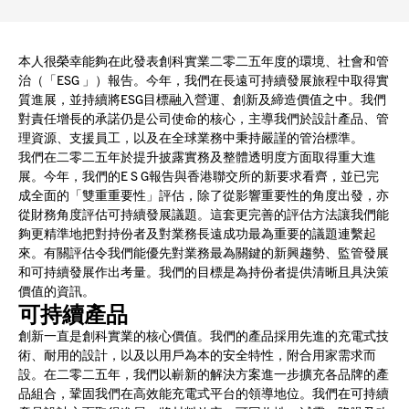
本人很榮幸能夠在此發表創科實業二零二五年度的環境、社會和管
治（「ESG 」）報告。今年，我們在長遠可持續發展旅程中取得實
質進展，並持續將ESG目標融入營運、創新及締造價值之中。我們
對責任增長的承諾仍是公司使命的核心，主導我們於設計產品、管
理資源、支援員工，以及在全球業務中秉持嚴謹的管治標準。
我們在二零二五年於提升披露實務及整體透明度方面取得重大進
展。今年，我們的E S G報告與香港聯交所的新要求看齊，並已完
成全面的「雙重重要性」評估，除了從影響重要性的角度出發，亦
從財務角度評估可持續發展議題。這套更完善的評估方法讓我們能
夠更精準地把對持份者及對業務長遠成功最為重要的議題連繫起
來。有關評估令我們能優先對業務最為關鍵的新興趨勢、監管發展
和可持續發展作出考量。我們的目標是為持份者提供清晰且具決策
價值的資訊。
可持續產品
創新一直是創科實業的核心價值。我們的產品採用先進的充電式技
術、耐用的設計，以及以用戶為本的安全特性，附合用家需求而
設。在二零二五年，我們以嶄新的解決方案進一步擴充各品牌的產
品組合，鞏固我們在高效能充電式平台的領導地位。我們在可持續