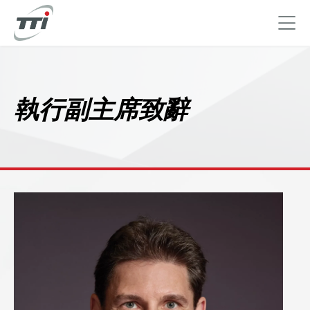
移
至
主
執行副主席致辭
內
容