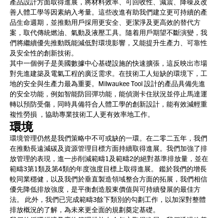
產品設計方面取得進展，將材料效率、可回收性、減震、降噪及改
善人體工學等因素納入考量。這些改進有助我們建立更可持續的產
品生命週期，並推動用戶採用更安全、更潔淨及更高效的替代方
案，取代傳統燃油、氣動及液壓工具。隨着用戶期望不斷演變，我
們將繼續優先推動既能減低對環境影響，又能提升生產力、可靠性
及安全性的創新技術。
其中一個例子是美國數據中心基礎設施的快速擴張，這反映出市場
對先進建築及電氣工程的廣泛需求。在技術工人短缺的環境下，工
地的安全與生產力最為重要。Milwaukee Tool 設計的產品具備先進
的安全功能，例如智能防回彈功能，能偵測卡住狀況並停止馬達運
轉以預防受傷，同時具備符合人體工學的創新設計，能有效減輕重
複性勞損 ，協助專業技術工人更有效率地工作。
環境
環境管理仍然是我們策略中不可或缺的一環。在二零二五年，我們
在推動長遠減碳及資源管理目標方面持續取得進展。我們加強了排
放管理的表現，進一步削減範疇1及範疇2的絕對基準排放量，並在
範疇3第1類及第4類的年度強度目標上取得進展。 鑑於我們的增長
較同業穩健，以及我們於垂直製造領域整合方面的拓展，我們相信
優先降低排放強度，是平衡創造股東價值與可持續發展的最佳方
法。 此外，我們已完成範疇3餘下類別的勾劃工作，以加深對整體
排放概況的了解，為未來更全面的規劃奠定基礎。