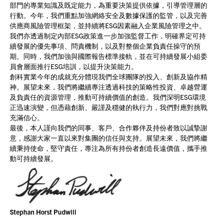
部門的專業知識及既定能力，為重要決策提供依據，引導管理層的
行動。今年，我們重點加強網絡安全及數據保護的監管，以及完善
供應商風險管理框架，並持續將ESG因素融入企業風險管理之中。
我們亦透過制定內部ESG政策進一步加強監督工作，明確界定可持
續發展的優先事項、問責機制，以及對整個企業負責任操守的預
期。同時，我們加強與國際報告標準接軌，並在可持續發展小組委
員會層面推行ESG培訓，以提升決策能力。
創科實業今年的成就充分體現我們全球團隊的投入、創新及協作精
神。展望未來，我們將繼續專注透過科技的策略性投資、卓越營運
及負責任的資源管理，推動可持續價值的創造。我們深明ESG環境
正迅速演變，但憑藉創新、嚴謹及穩健的執行力，我們對應對挑戰
充滿信心。
最後，本人謹向我們的同事、客戶、合作夥伴及持份者致以誠摯謝
意，感謝大家一直以來對集團的信任與支持。展望未來，我們將繼
續秉持使命，堅守責任，專注為所有持份者創造長遠價值，攜手推
動可持續發展。
Stephan Horst Pudwill